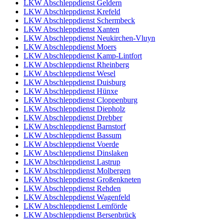
LKW Abschleppdienst Geldern
LKW Abschleppdienst Krefeld
LKW Abschleppdienst Schermbeck
LKW Abschleppdienst Xanten
LKW Abschleppdienst Neukirchen-Vluyn
LKW Abschleppdienst Moers
LKW Abschleppdienst Kamp-Lintfort
LKW Abschleppdienst Rheinberg
LKW Abschleppdienst Wesel
LKW Abschleppdienst Duisburg
LKW Abschleppdienst Hünxe
LKW Abschleppdienst Cloppenburg
LKW Abschleppdienst Diepholz
LKW Abschleppdienst Drebber
LKW Abschleppdienst Barnstorf
LKW Abschleppdienst Bassum
LKW Abschleppdienst Voerde
LKW Abschleppdienst Dinslaken
LKW Abschleppdienst Lastrup
LKW Abschleppdienst Molbergen
LKW Abschleppdienst Großenkneten
LKW Abschleppdienst Rehden
LKW Abschleppdienst Wagenfeld
LKW Abschleppdienst Lemförde
LKW Abschleppdienst Bersenbrück