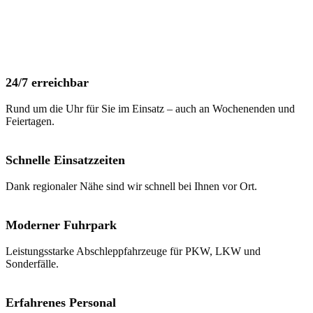
Unser erfahrenes Team sorgt dafür, dass Sie so schnell wie möglich
wieder mobil sind und Ihr Fahrzeug sicher abgeschleppt oder vor
Ort instand gesetzt wird. Ein Anruf genügt – wir kümmern uns um
den Rest.
24/7 erreichbar
Rund um die Uhr für Sie im Einsatz – auch an Wochenenden und
Feiertagen.
Schnelle Einsatzzeiten
Dank regionaler Nähe sind wir schnell bei Ihnen vor Ort.
Moderner Fuhrpark
Leistungsstarke Abschleppfahrzeuge für PKW, LKW und
Sonderfälle.
Erfahrenes Personal