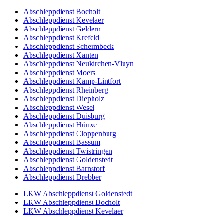
Abschleppdienst Bocholt
Abschleppdienst Kevelaer
Abschleppdienst Geldern
Abschleppdienst Krefeld
Abschleppdienst Schermbeck
Abschleppdienst Xanten
Abschleppdienst Neukirchen-Vluyn
Abschleppdienst Moers
Abschleppdienst Kamp-Lintfort
Abschleppdienst Rheinberg
Abschleppdienst Diepholz
Abschleppdienst Wesel
Abschleppdienst Duisburg
Abschleppdienst Hünxe
Abschleppdienst Cloppenburg
Abschleppdienst Bassum
Abschleppdienst Twistringen
Abschleppdienst Goldenstedt
Abschleppdienst Barnstorf
Abschleppdienst Drebber
LKW Abschleppdienst Goldenstedt
LKW Abschleppdienst Bocholt
LKW Abschleppdienst Kevelaer