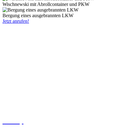
Wischnewski mit Abrollcontainer und PKW
Bergung eines ausgebrannten LKW
Jetzt anrufen!
Abschleppdienst & Pannenhilfe
im nördlichen Ruhrgebiet
Unser Abschlepp- und Pannendienst ist rund um die Uhr im Einsatz
und schnell bei Ihnen vor Ort. Der Schwerpunkt unseres
Einsatzgebiets liegt in Gladbeck sowie in den umliegenden Städten
wie Bottrop, Gelsenkirchen, Essen, Recklinghausen, Herten,
Dorsten, Oberhausen und Marl.
Egal ob Panne, Unfall, Abschleppdienst oder Fahrzeugbergung –
wir stehen Ihnen mit erfahrenem Personal, modernem Fuhrpark und
schnellen Reaktionszeiten zuverlässig zur Seite. Ein Anruf genügt,
und wir kümmern uns um schnelle Hilfe vor Ort.
Bottrop