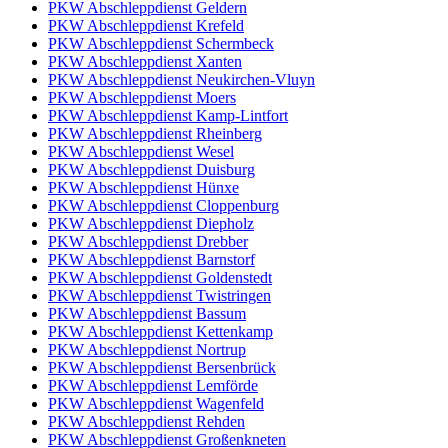
PKW Abschleppdienst Geldern
PKW Abschleppdienst Krefeld
PKW Abschleppdienst Schermbeck
PKW Abschleppdienst Xanten
PKW Abschleppdienst Neukirchen-Vluyn
PKW Abschleppdienst Moers
PKW Abschleppdienst Kamp-Lintfort
PKW Abschleppdienst Rheinberg
PKW Abschleppdienst Wesel
PKW Abschleppdienst Duisburg
PKW Abschleppdienst Hünxe
PKW Abschleppdienst Cloppenburg
PKW Abschleppdienst Diepholz
PKW Abschleppdienst Drebber
PKW Abschleppdienst Barnstorf
PKW Abschleppdienst Goldenstedt
PKW Abschleppdienst Twistringen
PKW Abschleppdienst Bassum
PKW Abschleppdienst Kettenkamp
PKW Abschleppdienst Nortrup
PKW Abschleppdienst Bersenbrück
PKW Abschleppdienst Lemförde
PKW Abschleppdienst Wagenfeld
PKW Abschleppdienst Rehden
PKW Abschleppdienst Großenkneten