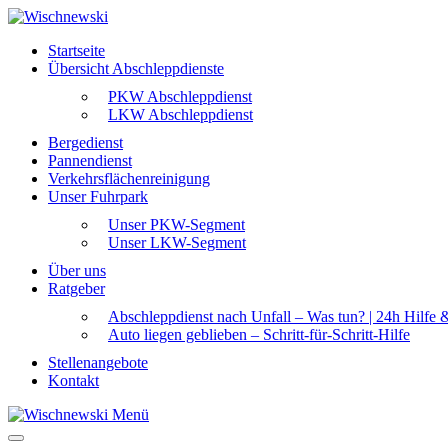
Startseite
Übersicht Abschleppdienste
PKW Abschleppdienst
LKW Abschleppdienst
Bergedienst
Pannendienst
Verkehrsflächenreinigung
Unser Fuhrpark
Unser PKW-Segment
Unser LKW-Segment
Über uns
Ratgeber
Abschleppdienst nach Unfall – Was tun? | 24h Hilfe 
Auto liegen geblieben – Schritt-für-Schritt-Hilfe
Stellenangebote
Kontakt
Menü