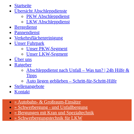
Startseite
Übersicht Abschleppdienste
PKW Abschleppdienst
LKW Abschleppdienst
Bergedienst
Pannendienst
Verkehrsflächenreinigung
Unser Fuhrpark
Unser PKW-Segment
Unser LKW-Segment
Über uns
Ratgeber
Abschleppdienst nach Unfall – Was tun? | 24h Hilfe &
Tipps
Auto liegen geblieben – Schritt-für-Schritt-Hilfe
Stellenangebote
Kontakt
» Autobahn- & Großraum-Einsätze
» Schwerbergung - und Unfallbergung
» Bergungen mit Kran und Spezialtechnik
» Schwerbergungstechnik für LKW
Für Sie vor Ort